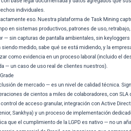
e, con base legal documentada y datos agregados que su
rechos individuales.
xactamente eso. Nuestra plataforma de Task Mining captur
po en sistemas productivos, patrones de uso, retrabajo, 
r — sin capturas de pantalla ambientales, sin keyloggers y
á siendo medido, sabe qué se está midiendo, y la empre
zar como evidencia en un proceso laboral (incluido el de
 — un caso de uso real de clientes nuestros).
 Grade
lusión de mercado — es un nivel de calidad técnica. Sign
eraciones de cientos a miles de colaboradores, con SLA d
 control de acceso granular, integración con Active Dire
enior, Sankhya) y un proceso de implementación dedicad
ca que el cumplimiento de la LGPD es nativo — no un añad