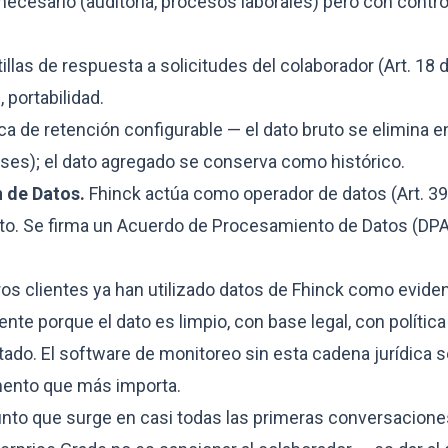
ecesario (auditoría, procesos laborales) pero con contro
illas de respuesta a solicitudes del colaborador (Art. 18
 portabilidad.
ica de retención configurable — el dato bruto se elimina en
es); el dato agregado se conserva como histórico.
 de Datos.
Fhinck actúa como operador de datos (Art. 39)
nto. Se firma un Acuerdo de Procesamiento de Datos (DP
ros clientes ya han utilizado datos de Fhinck como evide
te porque el dato es limpio, con base legal, con política
o. El software de monitoreo sin esta cadena jurídica se
mento que más importa.
punto que surge en casi todas las primeras conversacione