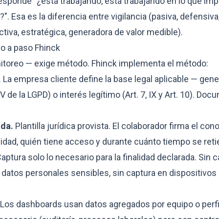
esponde "¿está trabajando, está trabajando en lo que impo
". Esa es la diferencia entre vigilancia (pasiva, defensiv
ctiva, estratégica, generadora de valor medible).
o a paso Fhinck
nitoreo — exige método. Fhinck implementa el método:
.
La empresa cliente define la base legal aplicable — gen
 V de la LGPD) o interés legítimo (Art. 7, IX y Art. 10). Do
ada.
Plantilla jurídica provista. El colaborador firma el co
idad, quién tiene acceso y durante cuánto tiempo se retie
aptura solo lo necesario para la finalidad declarada. Sin 
n datos personales sensibles, sin captura en dispositivo
Los dashboards usan datos agregados por equipo o perfil. 