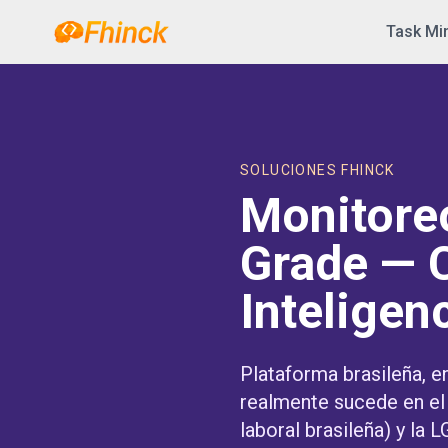
Saltar al contenido
Task Mi
SOLUCIONES FHINCK
Monitore
Grade — 
Inteligen
Plataforma brasileña, e
realmente sucede en el d
laboral brasileña) y la 