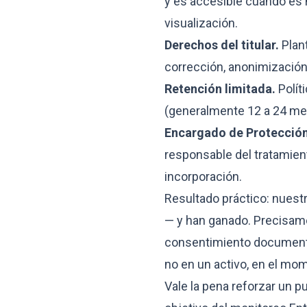
y es accesible cuando es n
visualización.
Derechos del titular.
Plant
corrección, anonimización,
Retención limitada.
Polít
(generalmente 12 a 24 mes
Encargado de Protección
responsable del tratamie
incorporación.
Resultado práctico: nuest
— y han ganado. Precisamen
consentimiento documentad
no en un activo, en el mo
Vale la pena reforzar un 