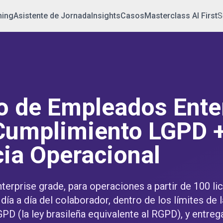
ning
Asistente de Jornada
Insights
Casos
Masterclass AI First
S
o de Empleados Ente
Cumplimiento LGPD 
cia Operacional
nterprise grade, para operaciones a partir de 100 li
ía a día del colaborador, dentro de los límites de l
LGPD (la ley brasileña equivalente al RGPD), y entre