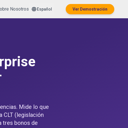
obre Nosotros
Español
Ver Demostración
rprise
+
cencias. Mide lo que
a CLT (legislación
ga tres bonos de