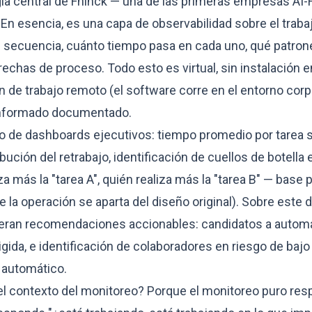
ía central de Fhinck — una de las primeras empresas AI-Fi
n esencia, es una capa de observabilidad sobre el trabaj
 secuencia, cuánto tiempo pasa en cada uno, qué patron
rechas de proceso. Todo esto es virtual, sin instalación e
 de trabajo remoto (el software corre en el entorno corpo
informado documentado.
o de dashboards ejecutivos: tiempo promedio por tarea se
ución del retrabajo, identificación de cuellos de botella en
a más la "tarea A", quién realiza más la "tarea B" — base p
la operación se aparta del diseño original). Sobre este d
ran recomendaciones accionables: candidatos a automa
rigida, e identificación de colaboradores en riesgo de baj
 automático.
el contexto del monitoreo? Porque el monitoreo puro res