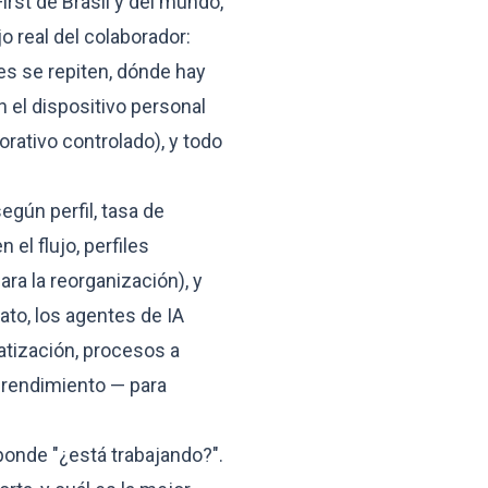
rst de Brasil y del mundo,
o real del colaborador:
es se repiten, dónde hay
n el dispositivo personal
rativo controlado), y todo
gún perfil, tasa de
 el flujo, perfiles
ara la reorganización), y
ato, los agentes de IA
tización, procesos a
o rendimiento — para
ponde "¿está trabajando?".