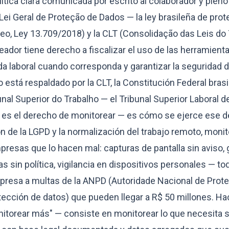
lítica clara comunicada por escrito al colaborador y pleno
Lei Geral de Proteção de Dados — la ley brasileña de pro
eo, Ley 13.709/2018) y la CLT (Consolidação das Leis do
leador tiene derecho a fiscalizar el uso de las herramien
ada laboral cuando corresponda y garantizar la seguridad 
 está respaldado por la CLT, la Constitución Federal brasi
nal Superior do Trabalho — el Tribunal Superior Laboral de
es el derecho de monitorear — es cómo se ejerce ese de
n de la LGPD y la normalización del trabajo remoto, moni
mpresas que lo hacen mal: capturas de pantalla sin aviso,
las sin política, vigilancia en dispositivos personales — 
mpresa a multas de la ANPD (Autoridade Nacional de Prot
otección de datos) que pueden llegar a R$ 50 millones. H
itorear más" — consiste en monitorear lo que necesita s