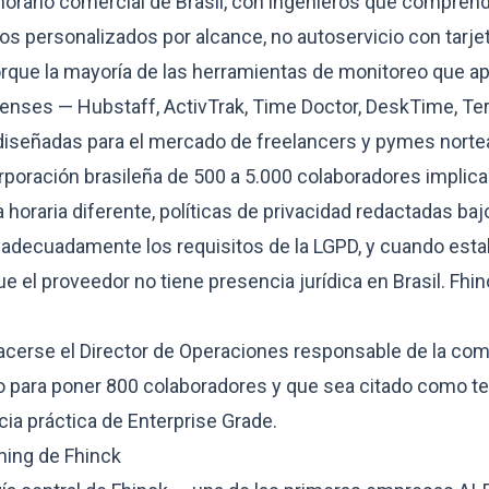
horario comercial de Brasil, con ingenieros que compren
cios personalizados por alcance, no autoservicio con tarjet
orque la mayoría de las herramientas de monitoreo que 
enses — Hubstaff, ActivTrak, Time Doctor, DeskTime, Te
diseñadas para el mercado de freelancers y pymes nort
poración brasileña de 500 a 5.000 colaboradores implica:
horaria diferente, políticas de privacidad redactadas ba
 adecuadamente los requisitos de la LGPD, y cuando estal
 el proveedor no tiene presencia jurídica en Brasil. Fhi
acerse el Director de Operaciones responsable de la co
fío para poner 800 colaboradores y que sea citado como t
ncia práctica de Enterprise Grade.
ning de Fhinck