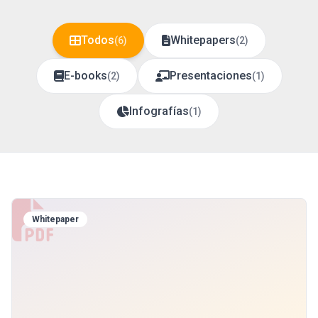
Todos
Whitepapers
(
6
)
(
2
)
E-books
Presentaciones
(
2
)
(
1
)
Infografías
(
1
)
Whitepaper