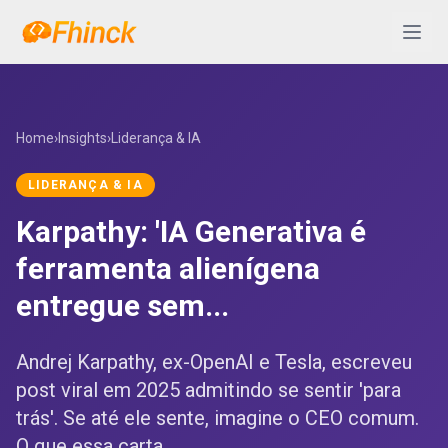
Pular para o conteúdo
Abrir 
Home
›
Insights
›
Liderança & IA
LIDERANÇA & IA
Karpathy: 'IA Generativa é
ferramenta alienígena
entregue sem...
Andrej Karpathy, ex-OpenAI e Tesla, escreveu
post viral em 2025 admitindo se sentir 'para
trás'. Se até ele sente, imagine o CEO comum.
O que essa carta...