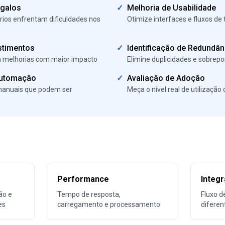
rgalos
✓
Melhoria de Usabilidade
ios enfrentam dificuldades nos
Otimize interfaces e fluxos de 
stimentos
✓
Identificação de Redundân
ra melhorias com maior impacto
Elimine duplicidades e sobrep
Automação
✓
Avaliação de Adoção
 manuais que podem ser
Meça o nível real de utilização
Performance
Integ
ão e
Tempo de resposta,
Fluxo d
es
carregamento e processamento
diferen