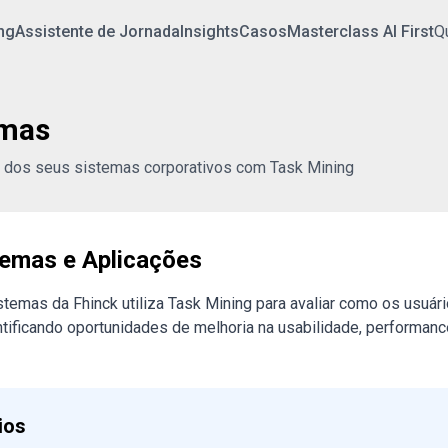
ng
Assistente de Jornada
Insights
Casos
Masterclass AI First
Q
emas
de dos seus sistemas corporativos com Task Mining
temas e Aplicações
stemas da Fhinck utiliza Task Mining para avaliar como os usuá
ntificando oportunidades de melhoria na usabilidade, performanc
ios