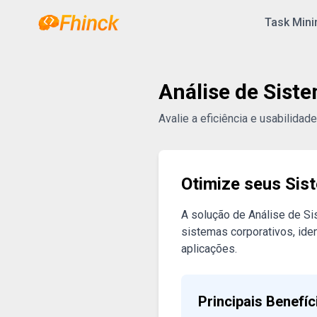
Pular para o conteúdo
Task Mini
Análise de Sist
Avalie a eficiência e usabilida
Otimize seus Sis
A solução de Análise de Si
sistemas corporativos, ide
aplicações.
Principais Benefíc