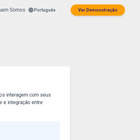
uem Somos
Português
Ver Demonstração
rios interagem com seus
e e integração entre