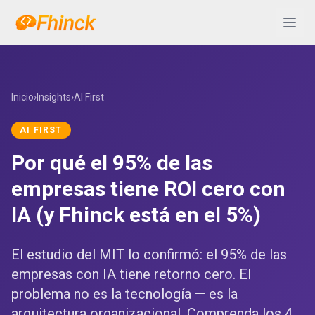
Saltar al contenido
Abrir 
Inicio
›
Insights
›
AI First
AI FIRST
Por qué el 95% de las
empresas tiene ROI cero con
IA (y Fhinck está en el 5%)
El estudio del MIT lo confirmó: el 95% de las
empresas con IA tiene retorno cero. El
problema no es la tecnología — es la
arquitectura organizacional. Comprenda los 4