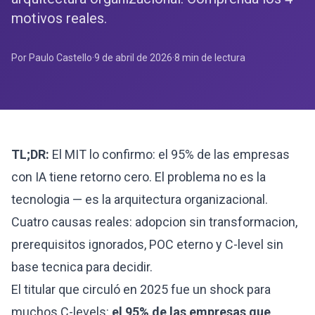
motivos reales.
Por Paulo Castello
·
9 de abril de 2026
·
8
min de lectura
TL;DR:
El MIT lo confirmo: el 95% de las empresas
con IA tiene retorno cero. El problema no es la
tecnologia — es la arquitectura organizacional.
Cuatro causas reales: adopcion sin transformacion,
prerequisitos ignorados, POC eterno y C-level sin
base tecnica para decidir.
El titular que circuló en 2025 fue un shock para
muchos C-levels:
el 95% de las empresas que